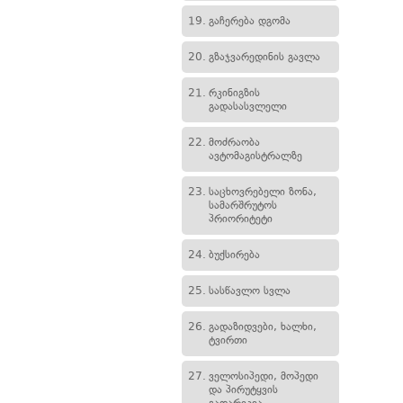
19.
გაჩერება დგომა
20.
გზაჯვარედინის გავლა
21.
რკინიგზის
გადასასვლელი
22.
მოძრაობა
ავტომაგისტრალზე
23.
საცხოვრებელი ზონა,
სამარშრუტოს
პრიორიტეტი
24.
ბუქსირება
25.
სასწავლო სვლა
26.
გადაზიდვები, ხალხი,
ტვირთი
27.
ველოსიპედი, მოპედი
და პირუტყვის