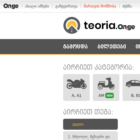
ახალი ამბები
განტვირთვა
მართვის მოწმობა
ძებნა
გამოცდა
ბილეთები
ი
აირჩიეთ კატეგორია:
A, A1
AM
B, B
NEW
აირჩიეთ თემა:
ყველა
1.
მძღოლი, მგზავრი და