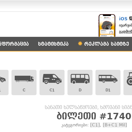
iOS
ივარჯი
გადმო
ნფორმაცია
სტატისტიკა
რეკლამა საიტზე
1
C
C1
D
D1
სანათი ხელსაწყოები, ხმოვანი სი
ბილეთი #1740
კატეგორიები:
[C1]
,
[B+C1 Mil]