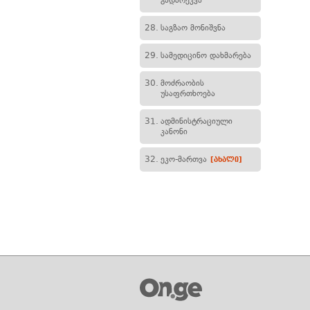
გადარეკვა
28.
საგზაო მონიშვნა
29.
სამედიცინო დახმარება
30.
მოძრაობის
უსაფრთხოება
31.
ადმინისტრაციული
კანონი
32.
ეკო-მართვა
[ახალი]