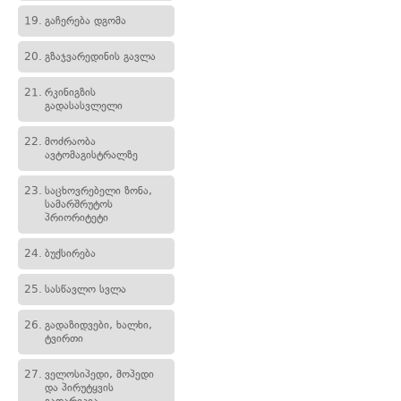
19.
გაჩერება დგომა
20.
გზაჯვარედინის გავლა
21.
რკინიგზის
გადასასვლელი
22.
მოძრაობა
ავტომაგისტრალზე
23.
საცხოვრებელი ზონა,
სამარშრუტოს
პრიორიტეტი
24.
ბუქსირება
25.
სასწავლო სვლა
26.
გადაზიდვები, ხალხი,
ტვირთი
27.
ველოსიპედი, მოპედი
და პირუტყვის