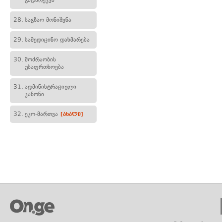
გადარეკვა
28.
საგზაო მონიშვნა
29.
სამედიცინო დახმარება
30.
მოძრაობის
უსაფრთხოება
31.
ადმინისტრაციული
კანონი
32.
ეკო-მართვა
[ახალი]