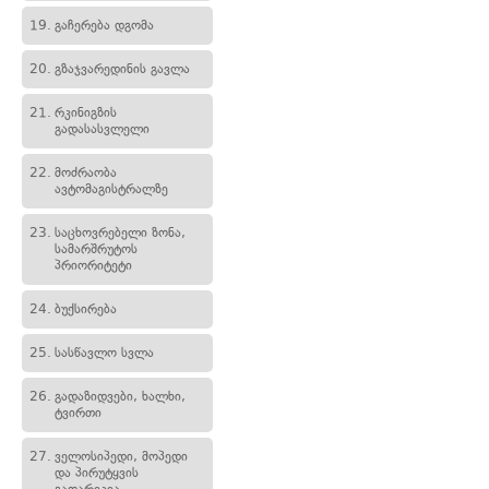
19.
გაჩერება დგომა
20.
გზაჯვარედინის გავლა
21.
რკინიგზის
გადასასვლელი
22.
მოძრაობა
ავტომაგისტრალზე
23.
საცხოვრებელი ზონა,
სამარშრუტოს
პრიორიტეტი
24.
ბუქსირება
25.
სასწავლო სვლა
26.
გადაზიდვები, ხალხი,
ტვირთი
27.
ველოსიპედი, მოპედი
და პირუტყვის