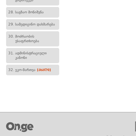
გადარეკვა
28.
საგზაო მონიშვნა
29.
სამედიცინო დახმარება
30.
მოძრაობის
უსაფრთხოება
31.
ადმინისტრაციული
კანონი
32.
ეკო-მართვა
[ახალი]