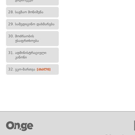
გადარეკვა
28.
საგზაო მონიშვნა
29.
სამედიცინო დახმარება
30.
მოძრაობის
უსაფრთხოება
31.
ადმინისტრაციული
კანონი
32.
ეკო-მართვა
[ახალი]