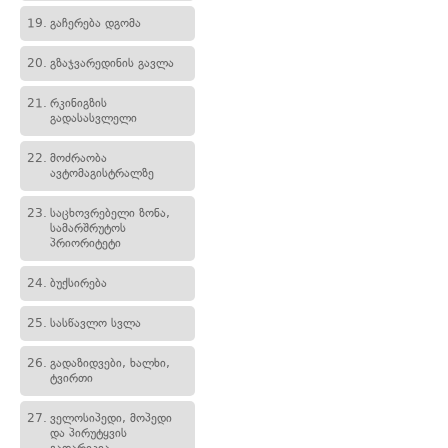
19.
გაჩერება დგომა
20.
გზაჯვარედინის გავლა
21.
რკინიგზის
გადასასვლელი
22.
მოძრაობა
ავტომაგისტრალზე
23.
საცხოვრებელი ზონა,
სამარშრუტოს
პრიორიტეტი
24.
ბუქსირება
25.
სასწავლო სვლა
26.
გადაზიდვები, ხალხი,
ტვირთი
27.
ველოსიპედი, მოპედი
და პირუტყვის