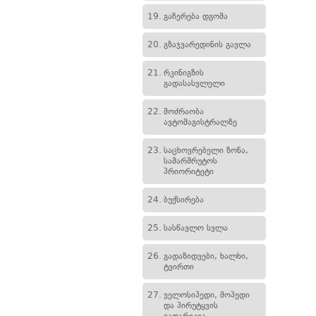
19.
გაჩერება დგომა
20.
გზაჯვარედინის გავლა
21.
რკინიგზის
გადასასვლელი
22.
მოძრაობა
ავტომაგისტრალზე
23.
საცხოვრებელი ზონა,
სამარშრუტოს
პრიორიტეტი
24.
ბუქსირება
25.
სასწავლო სვლა
26.
გადაზიდვები, ხალხი,
ტვირთი
27.
ველოსიპედი, მოპედი
და პირუტყვის