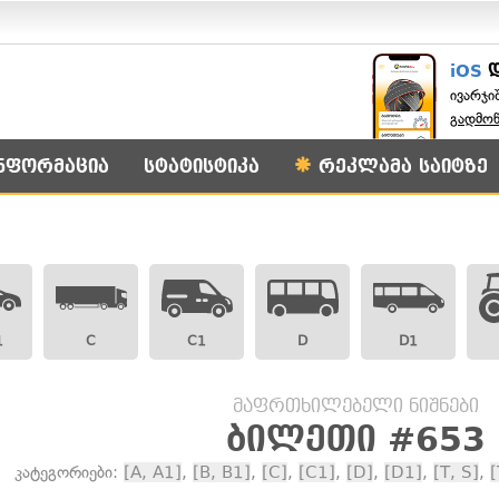
iOS
ივარჯი
გადმო
ნფორმაცია
სტატისტიკა
რეკლამა საიტზე
1
C
C1
D
D1
მაფრთხილებელი ნიშნები
ბილეთი #653
კატეგორიები:
[A, A1]
,
[B, B1]
,
[C]
,
[C1]
,
[D]
,
[D1]
,
[T, S]
,
[