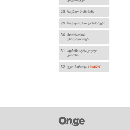
გადარეკვა
28.
საგზაო მონიშვნა
29.
სამედიცინო დახმარება
30.
მოძრაობის
უსაფრთხოება
31.
ადმინისტრაციული
კანონი
32.
ეკო-მართვა
[ახალი]