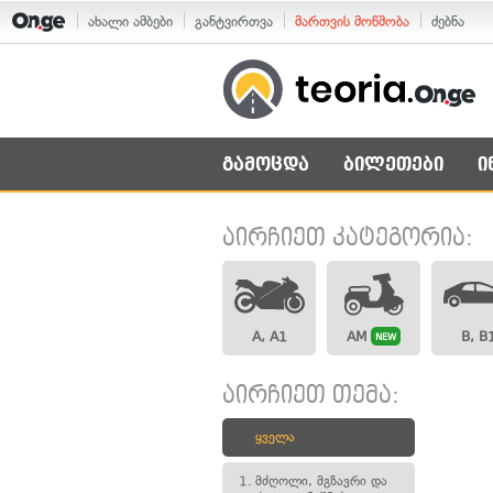
ახალი ამბები
განტვირთვა
მართვის მოწმობა
ძებნა
გამოცდა
ბილეთები
ი
აირჩიეთ კატეგორია:
A, A1
AM
B, B
NEW
აირჩიეთ თემა:
ყველა
1.
მძღოლი, მგზავრი და