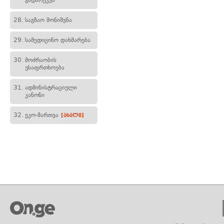
გადარეკვა
28.
საგზაო მონიშვნა
29.
სამედიცინო დახმარება
30.
მოძრაობის
უსაფრთხოება
31.
ადმინისტრაციული
კანონი
32.
ეკო-მართვა
[ახალი]