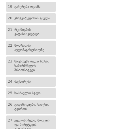
19.
გაჩერება დგომა
20.
გზაჯვარედინის გავლა
21.
რკინიგზის
გადასასვლელი
22.
მოძრაობა
ავტომაგისტრალზე
23.
საცხოვრებელი ზონა,
სამარშრუტოს
პრიორიტეტი
24.
ბუქსირება
25.
სასწავლო სვლა
26.
გადაზიდვები, ხალხი,
ტვირთი
27.
ველოსიპედი, მოპედი
და პირუტყვის