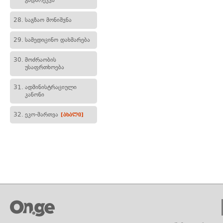
გადარეკვა
28.
საგზაო მონიშვნა
29.
სამედიცინო დახმარება
30.
მოძრაობის
უსაფრთხოება
31.
ადმინისტრაციული
კანონი
32.
ეკო-მართვა
[ახალი]