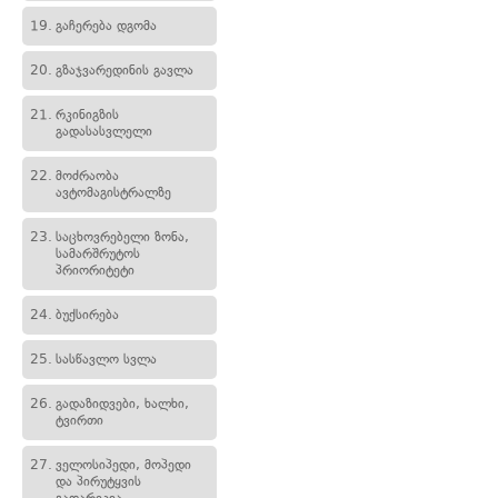
19.
გაჩერება დგომა
20.
გზაჯვარედინის გავლა
21.
რკინიგზის
გადასასვლელი
22.
მოძრაობა
ავტომაგისტრალზე
23.
საცხოვრებელი ზონა,
სამარშრუტოს
პრიორიტეტი
24.
ბუქსირება
25.
სასწავლო სვლა
26.
გადაზიდვები, ხალხი,
ტვირთი
27.
ველოსიპედი, მოპედი
და პირუტყვის