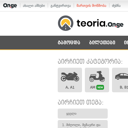
ახალი ამბები
განტვირთვა
მართვის მოწმობა
ძებნა
გამოცდა
ბილეთები
ი
აირჩიეთ კატეგორია:
A, A1
AM
B, B
NEW
აირჩიეთ თემა:
ყველა
1.
მძღოლი, მგზავრი და