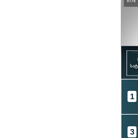
#775
სა
1
3