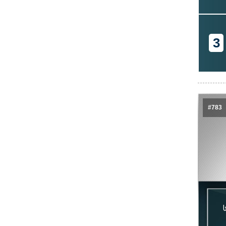
3
#783