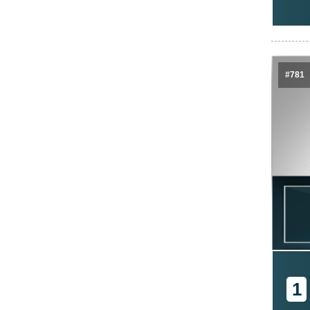
#781
1