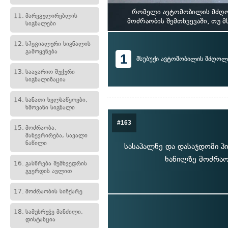
რომელი ავტომობილის მძღოლ
11.
მარეგულირებლის
მოძრაობის შემთხვევაში, თუ 
სიგნალები
12.
სპეციალური სიგნალის
გამოყენება
1
მსუბუქი ავტომობილის მძღოლ
13.
საავარიო შუქური
სიგნალიზაცია
14.
სანათი ხელსაწყოები,
ხმოვანი სიგნალი
#163
15.
მოძრაობა,
მანევრირება, სავალი
ნაწილი
სასაპალნე და დასაჯდომი პ
ნაწილზე მოძრაო
16.
გასწრება შემხვედრის
გვერდის ავლით
17.
მოძრაობის სიჩქარე
18.
სამუხრუჭე მანძილი,
დისტანცია