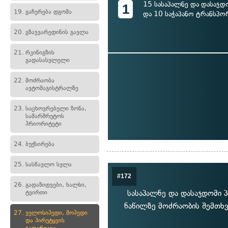
15 სასაპალნე და დასაჯდ
1
19.
გაჩერება დგომა
და 10 საჭაპანო ტრანსპო
20.
გზაჯვარედინის გავლა
21.
რკინიგზის
გადასასვლელი
22.
მოძრაობა
ავტომაგისტრალზე
23.
საცხოვრებელი ზონა,
სამარშრუტოს
პრიორიტეტი
24.
ბუქსირება
25.
სასწავლო სვლა
#172
26.
გადაზიდვები, ხალხი,
სასაპალნე და დასაჯდომი პ
ტვირთი
ნაწილზე მოძრაობის შემთხვ
27.
ველოსიპედი, მოპედი
და პირუტყვის