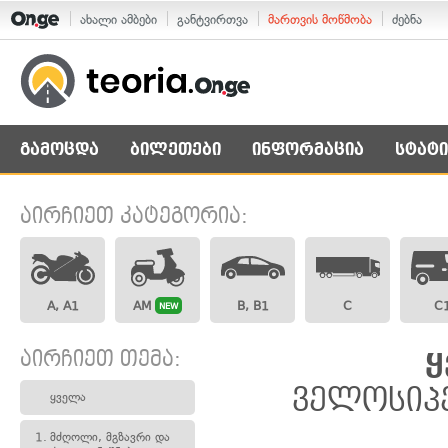
ახალი ამბები
განტვირთვა
მართვის მოწმობა
ძებნა
გამოცდა
ბილეთები
ინფორმაცია
სტატი
აირჩიეთ კატეგორია:
A, A1
AM
B, B1
C
C
NEW
აირჩიეთ თემა:
ყ
ველოსიპე
ყველა
1.
მძღოლი, მგზავრი და