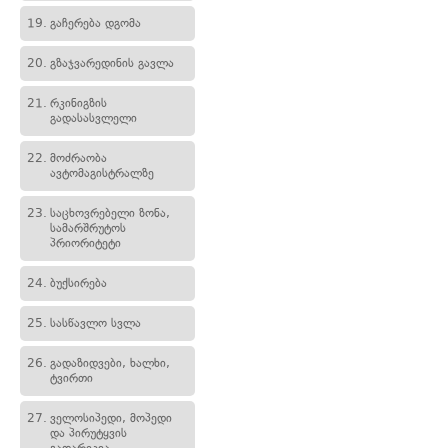
19.
გაჩერება დგომა
20.
გზაჯვარედინის გავლა
21.
რკინიგზის
გადასასვლელი
22.
მოძრაობა
ავტომაგისტრალზე
23.
საცხოვრებელი ზონა,
სამარშრუტოს
პრიორიტეტი
24.
ბუქსირება
25.
სასწავლო სვლა
26.
გადაზიდვები, ხალხი,
ტვირთი
27.
ველოსიპედი, მოპედი
და პირუტყვის