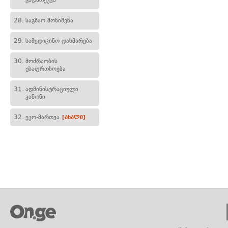
გადარეკვა
28.
საგზაო მონიშვნა
29.
სამედიცინო დახმარება
30.
მოძრაობის
უსაფრთხოება
31.
ადმინისტრაციული
კანონი
32.
ეკო-მართვა
[ახალი]