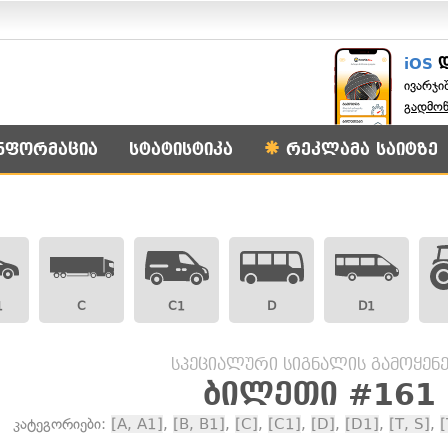
iOS
ივარჯი
გადმო
ნფორმაცია
სტატისტიკა
რეკლამა საიტზე
1
C
C1
D
D1
სპეციალური სიგნალის გამოყენე
ბილეთი #161
კატეგორიები:
[A, A1]
,
[B, B1]
,
[C]
,
[C1]
,
[D]
,
[D1]
,
[T, S]
,
[