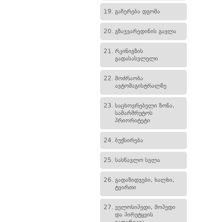
19.
გაჩერება დგომა
20.
გზაჯვარედინის გავლა
21.
რკინიგზის
გადასასვლელი
22.
მოძრაობა
ავტომაგისტრალზე
23.
საცხოვრებელი ზონა,
სამარშრუტოს
პრიორიტეტი
24.
ბუქსირება
25.
სასწავლო სვლა
26.
გადაზიდვები, ხალხი,
ტვირთი
27.
ველოსიპედი, მოპედი
და პირუტყვის