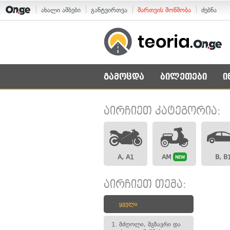
ახალი ამბები
განტვირთვა
მართვის მოწმობა
ძებნა
გამოცდა
ბილეთები
ი
აირჩიეთ კატეგორია:
A, A1
AM
B, B
NEW
აირჩიეთ თემა:
ყველა
1.
მძღოლი, მგზავრი და