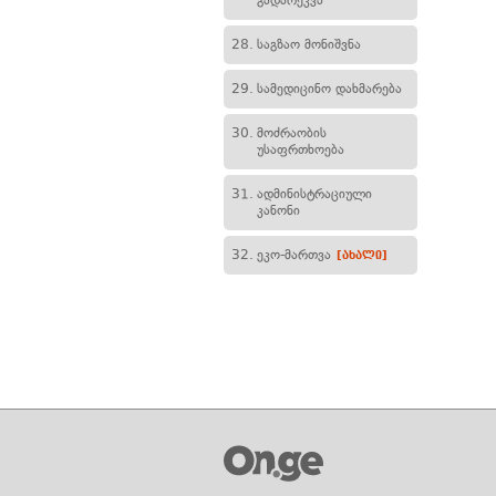
გადარეკვა
28.
საგზაო მონიშვნა
29.
სამედიცინო დახმარება
30.
მოძრაობის
უსაფრთხოება
31.
ადმინისტრაციული
კანონი
32.
ეკო-მართვა
[ახალი]