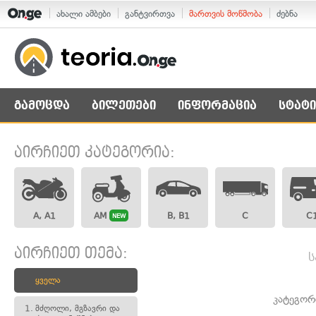
ახალი ამბები
განტვირთვა
მართვის მოწმობა
ძებნა
გამოცდა
ბილეთები
ინფორმაცია
სტატი
აირჩიეთ კატეგორია:
A, A1
AM
B, B1
C
C
NEW
აირჩიეთ თემა:
ს
ყველა
კატეგორ
1.
მძღოლი, მგზავრი და