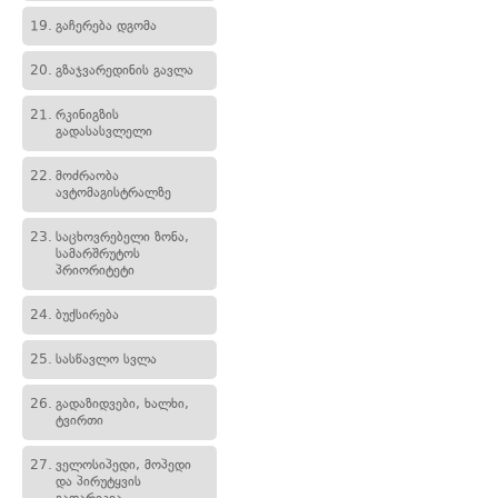
19.
გაჩერება დგომა
20.
გზაჯვარედინის გავლა
21.
რკინიგზის
გადასასვლელი
22.
მოძრაობა
ავტომაგისტრალზე
23.
საცხოვრებელი ზონა,
სამარშრუტოს
პრიორიტეტი
24.
ბუქსირება
25.
სასწავლო სვლა
26.
გადაზიდვები, ხალხი,
ტვირთი
27.
ველოსიპედი, მოპედი
და პირუტყვის