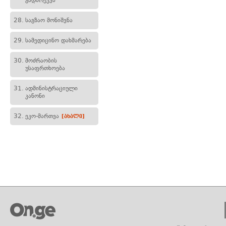
გადარეკვა
28.
საგზაო მონიშვნა
29.
სამედიცინო დახმარება
30.
მოძრაობის
უსაფრთხოება
31.
ადმინისტრაციული
კანონი
32.
ეკო-მართვა
[ახალი]