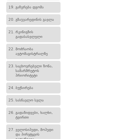
19.
გაჩერება დგომა
20.
გზაჯვარედინის გავლა
21.
რკინიგზის
გადასასვლელი
22.
მოძრაობა
ავტომაგისტრალზე
23.
საცხოვრებელი ზონა,
სამარშრუტოს
პრიორიტეტი
24.
ბუქსირება
25.
სასწავლო სვლა
26.
გადაზიდვები, ხალხი,
ტვირთი
27.
ველოსიპედი, მოპედი
და პირუტყვის