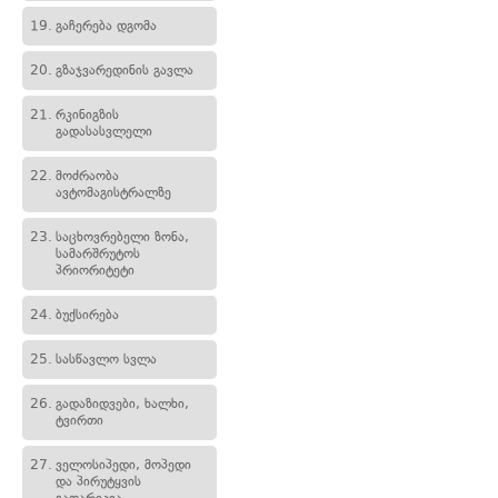
19.
გაჩერება დგომა
20.
გზაჯვარედინის გავლა
21.
რკინიგზის
გადასასვლელი
22.
მოძრაობა
ავტომაგისტრალზე
23.
საცხოვრებელი ზონა,
სამარშრუტოს
პრიორიტეტი
24.
ბუქსირება
25.
სასწავლო სვლა
26.
გადაზიდვები, ხალხი,
ტვირთი
27.
ველოსიპედი, მოპედი
და პირუტყვის