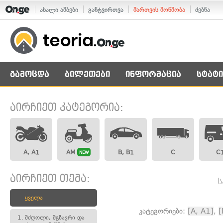
ახალი ამბები
განტვირთვა
მართვის მოწმობა
ძებნა
გამოცდა
ბილეთები
ინფორმაცია
სტატი
აირჩიეთ კატეგორია:
A, A1
AM
B, B1
C
C
NEW
აირჩიეთ თემა:
ს
ყველა
კატეგორიები:
[A, A1]
,
[
1.
მძღოლი, მგზავრი და