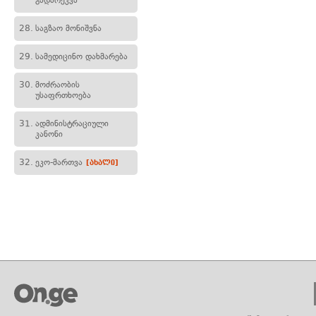
გადარეკვა
28.
საგზაო მონიშვნა
29.
სამედიცინო დახმარება
30.
მოძრაობის
უსაფრთხოება
31.
ადმინისტრაციული
კანონი
32.
ეკო-მართვა
[ახალი]