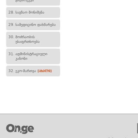
გადარეკვა
28.
საგზაო მონიშვნა
29.
სამედიცინო დახმარება
30.
მოძრაობის
უსაფრთხოება
31.
ადმინისტრაციული
კანონი
32.
ეკო-მართვა
[ახალი]