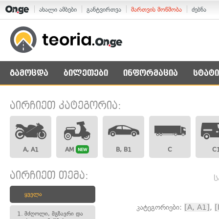
ახალი ამბები
განტვირთვა
მართვის მოწმობა
ძებნა
გამოცდა
ბილეთები
ინფორმაცია
სტატი
აირჩიეთ კატეგორია:
A, A1
AM
B, B1
C
C
NEW
აირჩიეთ თემა:
ს
ყველა
კატეგორიები:
[A, A1]
,
[
1.
მძღოლი, მგზავრი და