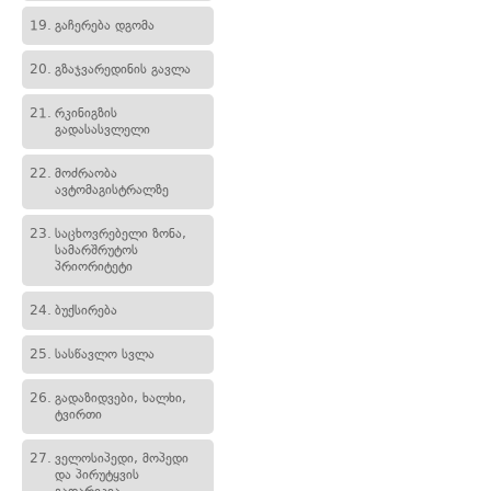
19.
გაჩერება დგომა
20.
გზაჯვარედინის გავლა
21.
რკინიგზის
გადასასვლელი
22.
მოძრაობა
ავტომაგისტრალზე
23.
საცხოვრებელი ზონა,
სამარშრუტოს
პრიორიტეტი
24.
ბუქსირება
25.
სასწავლო სვლა
26.
გადაზიდვები, ხალხი,
ტვირთი
27.
ველოსიპედი, მოპედი
და პირუტყვის