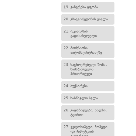
19.
გაჩერება დგომა
20.
გზაჯვარედინის გავლა
21.
რკინიგზის
გადასასვლელი
22.
მოძრაობა
ავტომაგისტრალზე
23.
საცხოვრებელი ზონა,
სამარშრუტოს
პრიორიტეტი
24.
ბუქსირება
25.
სასწავლო სვლა
26.
გადაზიდვები, ხალხი,
ტვირთი
27.
ველოსიპედი, მოპედი
და პირუტყვის