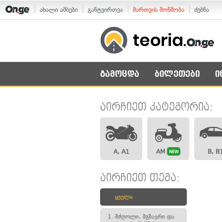
ახალი ამბები
განტვირთვა
მართვის მოწმობა
ძებნა
გამოცდა
ბილეთები
ი
აირჩიეთ კატეგორია:
A, A1
AM
B, B
NEW
აირჩიეთ თემა:
ყველა
1.
მძღოლი, მგზავრი და