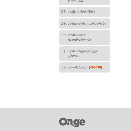
გადარეკვა
28.
საგზაო მონიშვნა
29.
სამედიცინო დახმარება
30.
მოძრაობის
უსაფრთხოება
31.
ადმინისტრაციული
კანონი
32.
ეკო-მართვა
[ახალი]