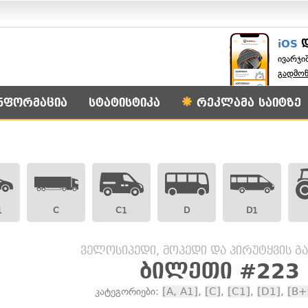
iOS
ივარჯი
გადმო
ნფორმაცია
სტატისტიკა
რეკლამა საიტზე
1
C
C1
D
D1
ველოსიპედი, მოპედი და პირუტყვის გ
ბილეთი #223
კატეგორიები:
[A, A1]
,
[C]
,
[C1]
,
[D1]
,
[B+