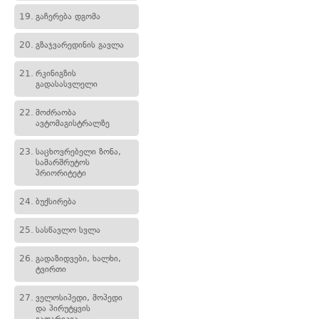
19.
გაჩერება დგომა
20.
გზაჯვარედინის გავლა
21.
რკინიგზის
გადასასვლელი
22.
მოძრაობა
ავტომაგისტრალზე
23.
საცხოვრებელი ზონა,
სამარშრუტოს
პრიორიტეტი
24.
ბუქსირება
25.
სასწავლო სვლა
26.
გადაზიდვები, ხალხი,
ტვირთი
27.
ველოსიპედი, მოპედი
და პირუტყვის