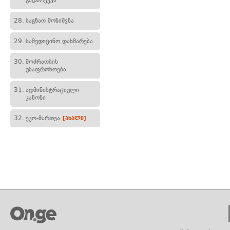
გადარეკვა
28.
საგზაო მონიშვნა
29.
სამედიცინო დახმარება
30.
მოძრაობის
უსაფრთხოება
31.
ადმინისტრაციული
კანონი
32.
ეკო-მართვა
[ახალი]