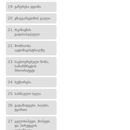
19.
გაჩერება დგომა
20.
გზაჯვარედინის გავლა
21.
რკინიგზის
გადასასვლელი
22.
მოძრაობა
ავტომაგისტრალზე
23.
საცხოვრებელი ზონა,
სამარშრუტოს
პრიორიტეტი
24.
ბუქსირება
25.
სასწავლო სვლა
26.
გადაზიდვები, ხალხი,
ტვირთი
27.
ველოსიპედი, მოპედი
და პირუტყვის