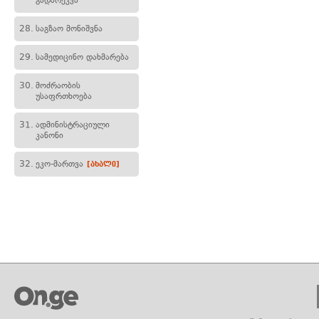
გადარეკვა
28.
საგზაო მონიშვნა
29.
სამედიცინო დახმარება
30.
მოძრაობის
უსაფრთხოება
31.
ადმინისტრაციული
კანონი
32.
ეკო-მართვა
[ახალი]