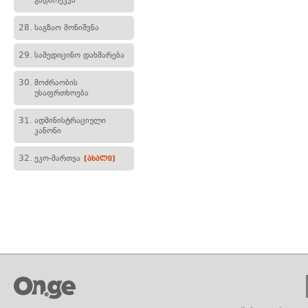
გადარეკვა
28.
საგზაო მონიშვნა
29.
სამედიცინო დახმარება
30.
მოძრაობის
უსაფრთხოება
31.
ადმინისტრაციული
კანონი
32.
ეკო-მართვა
[ახალი]