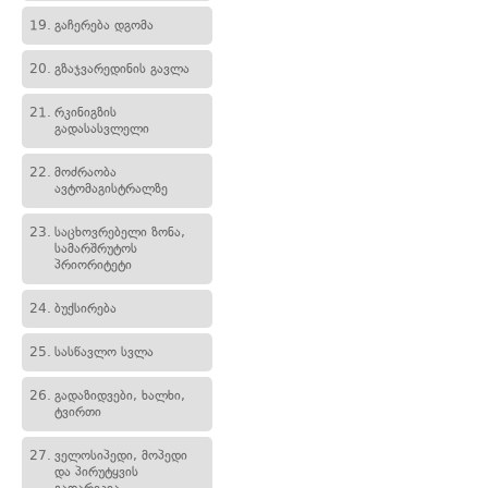
19.
გაჩერება დგომა
20.
გზაჯვარედინის გავლა
21.
რკინიგზის
გადასასვლელი
22.
მოძრაობა
ავტომაგისტრალზე
23.
საცხოვრებელი ზონა,
სამარშრუტოს
პრიორიტეტი
24.
ბუქსირება
25.
სასწავლო სვლა
26.
გადაზიდვები, ხალხი,
ტვირთი
27.
ველოსიპედი, მოპედი
და პირუტყვის