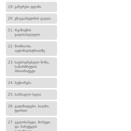
19.
გაჩერება დგომა
20.
გზაჯვარედინის გავლა
21.
რკინიგზის
გადასასვლელი
22.
მოძრაობა
ავტომაგისტრალზე
23.
საცხოვრებელი ზონა,
სამარშრუტოს
პრიორიტეტი
24.
ბუქსირება
25.
სასწავლო სვლა
26.
გადაზიდვები, ხალხი,
ტვირთი
27.
ველოსიპედი, მოპედი
და პირუტყვის