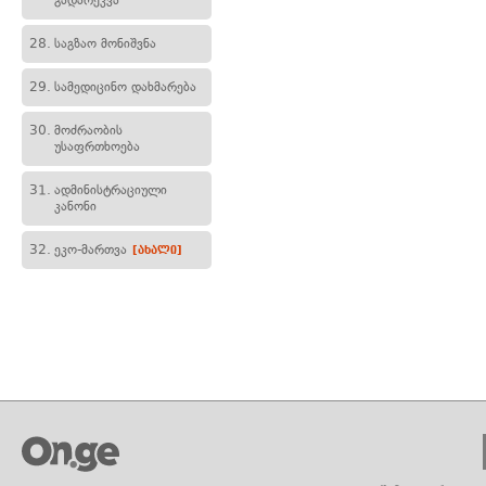
გადარეკვა
28.
საგზაო მონიშვნა
29.
სამედიცინო დახმარება
30.
მოძრაობის
უსაფრთხოება
31.
ადმინისტრაციული
კანონი
32.
ეკო-მართვა
[ახალი]