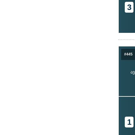
3
#445
ა
1