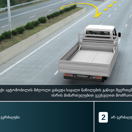
უქი ავტომობილის მძღოლი გასცდა სავალი ნაწილების განივი შეერთებ
ისრის მიმართულებით უკუსვლით მოძრაო
2
ეკრძალება
არ ეკრძალე