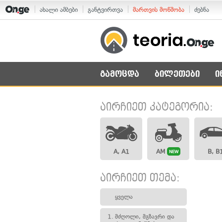
ახალი ამბები
განტვირთვა
მართვის მოწმობა
ძებნა
გამოცდა
ბილეთები
ი
აირჩიეთ კატეგორია:
A, A1
AM
B, B
NEW
აირჩიეთ თემა:
ყველა
1.
მძღოლი, მგზავრი და