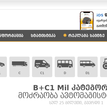
iOS
ივარჯი
გადმო
ნფორმაცია
სტატისტიკა
რეკლამა საიტზე
1
C
C1
D
D1
B+C1 Mil კატეგორ
მოძრაობა ავტომაგის
სულ 25 ბილეთი, გვერდი 1