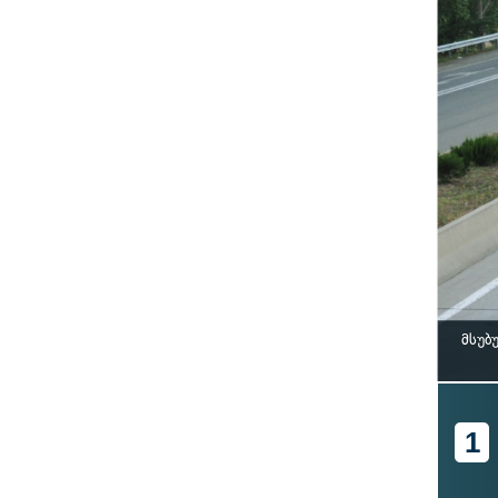
მსუბ
1