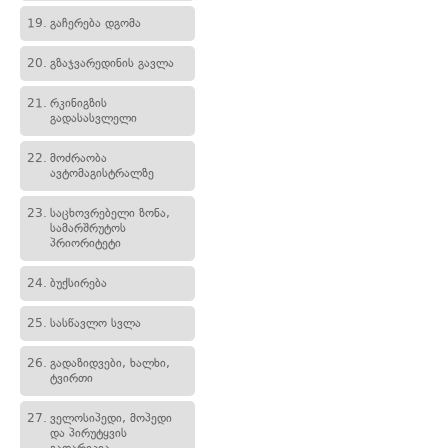
19.
გაჩერება დგომა
20.
გზაჯვარედინის გავლა
21.
რკინიგზის
გადასასვლელი
22.
მოძრაობა
ავტომაგისტრალზე
23.
საცხოვრებელი ზონა,
სამარშრუტოს
პრიორიტეტი
24.
ბუქსირება
25.
სასწავლო სვლა
26.
გადაზიდვები, ხალხი,
ტვირთი
27.
ველოსიპედი, მოპედი
და პირუტყვის