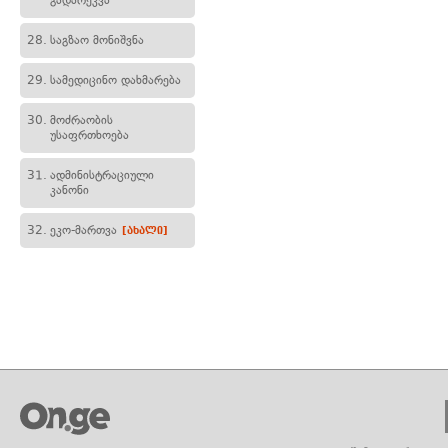
გადარეკვა
28.
საგზაო მონიშვნა
29.
სამედიცინო დახმარება
30.
მოძრაობის
უსაფრთხოება
31.
ადმინისტრაციული
კანონი
32.
ეკო-მართვა
[ახალი]