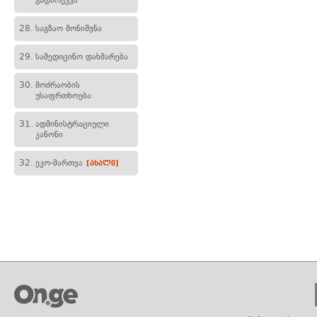
გადარეკვა
28.
საგზაო მონიშვნა
29.
სამედიცინო დახმარება
30.
მოძრაობის
უსაფრთხოება
31.
ადმინისტრაციული
კანონი
32.
ეკო-მართვა
[ახალი]