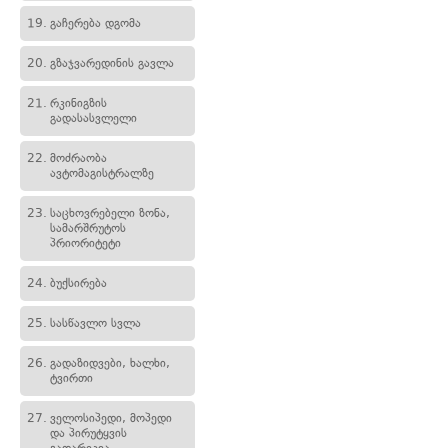
19.
გაჩერება დგომა
20.
გზაჯვარედინის გავლა
21.
რკინიგზის
გადასასვლელი
22.
მოძრაობა
ავტომაგისტრალზე
23.
საცხოვრებელი ზონა,
სამარშრუტოს
პრიორიტეტი
24.
ბუქსირება
25.
სასწავლო სვლა
26.
გადაზიდვები, ხალხი,
ტვირთი
27.
ველოსიპედი, მოპედი
და პირუტყვის