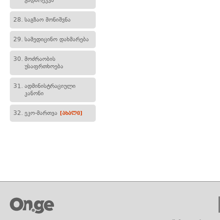
გადარეკვა
28.
საგზაო მონიშვნა
29.
სამედიცინო დახმარება
30.
მოძრაობის
უსაფრთხოება
31.
ადმინისტრაციული
კანონი
32.
ეკო-მართვა
[ახალი]