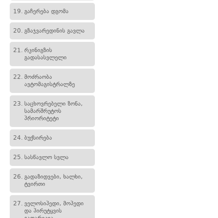
19.
გაჩერება დგომა
20.
გზაჯვარედინის გავლა
21.
რკინიგზის
გადასასვლელი
22.
მოძრაობა
ავტომაგისტრალზე
23.
საცხოვრებელი ზონა,
სამარშრუტოს
პრიორიტეტი
24.
ბუქსირება
25.
სასწავლო სვლა
26.
გადაზიდვები, ხალხი,
ტვირთი
27.
ველოსიპედი, მოპედი
და პირუტყვის