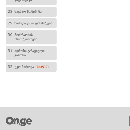
გადარეკვა
28.
საგზაო მონიშვნა
29.
სამედიცინო დახმარება
30.
მოძრაობის
უსაფრთხოება
31.
ადმინისტრაციული
კანონი
32.
ეკო-მართვა
[ახალი]