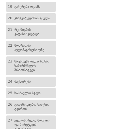
19.
გაჩერება დგომა
20.
გზაჯვარედინის გავლა
21.
რკინიგზის
გადასასვლელი
22.
მოძრაობა
ავტომაგისტრალზე
23.
საცხოვრებელი ზონა,
სამარშრუტოს
პრიორიტეტი
24.
ბუქსირება
25.
სასწავლო სვლა
26.
გადაზიდვები, ხალხი,
ტვირთი
27.
ველოსიპედი, მოპედი
და პირუტყვის