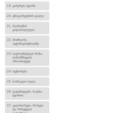
19.
გაჩერება დგომა
20.
გზაჯვარედინის გავლა
21.
რკინიგზის
გადასასვლელი
22.
მოძრაობა
ავტომაგისტრალზე
23.
საცხოვრებელი ზონა,
სამარშრუტოს
პრიორიტეტი
24.
ბუქსირება
25.
სასწავლო სვლა
26.
გადაზიდვები, ხალხი,
ტვირთი
27.
ველოსიპედი, მოპედი
და პირუტყვის