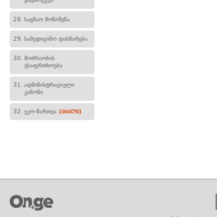
გადარეკვა
28.
საგზაო მონიშვნა
29.
სამედიცინო დახმარება
30.
მოძრაობის
უსაფრთხოება
31.
ადმინისტრაციული
კანონი
32.
ეკო-მართვა
[ახალი]