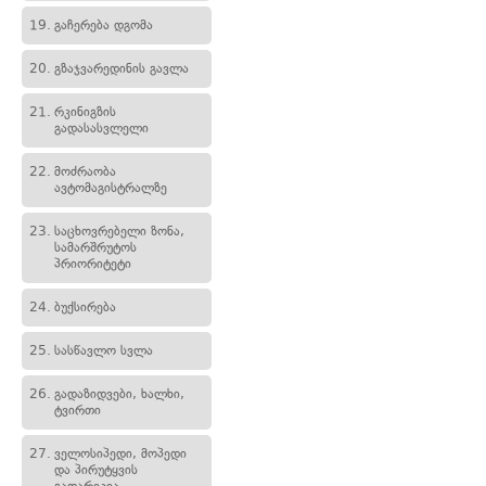
19.
გაჩერება დგომა
20.
გზაჯვარედინის გავლა
21.
რკინიგზის
გადასასვლელი
22.
მოძრაობა
ავტომაგისტრალზე
23.
საცხოვრებელი ზონა,
სამარშრუტოს
პრიორიტეტი
24.
ბუქსირება
25.
სასწავლო სვლა
26.
გადაზიდვები, ხალხი,
ტვირთი
27.
ველოსიპედი, მოპედი
და პირუტყვის