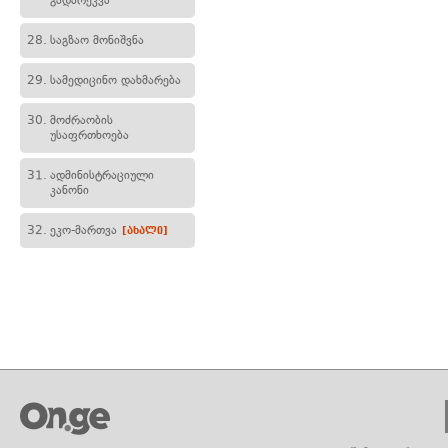
გადარეკვა
28.
საგზაო მონიშვნა
29.
სამედიცინო დახმარება
30.
მოძრაობის
უსაფრთხოება
31.
ადმინისტრაციული
კანონი
32.
ეკო-მართვა
[ახალი]