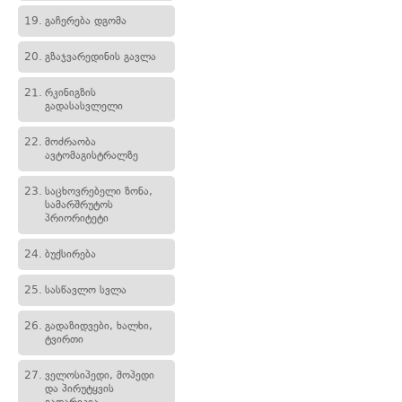
19.
გაჩერება დგომა
20.
გზაჯვარედინის გავლა
21.
რკინიგზის
გადასასვლელი
22.
მოძრაობა
ავტომაგისტრალზე
23.
საცხოვრებელი ზონა,
სამარშრუტოს
პრიორიტეტი
24.
ბუქსირება
25.
სასწავლო სვლა
26.
გადაზიდვები, ხალხი,
ტვირთი
27.
ველოსიპედი, მოპედი
და პირუტყვის