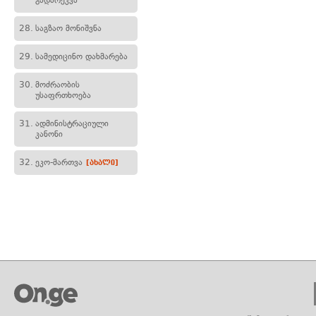
გადარეკვა
28.
საგზაო მონიშვნა
29.
სამედიცინო დახმარება
30.
მოძრაობის
უსაფრთხოება
31.
ადმინისტრაციული
კანონი
32.
ეკო-მართვა
[ახალი]