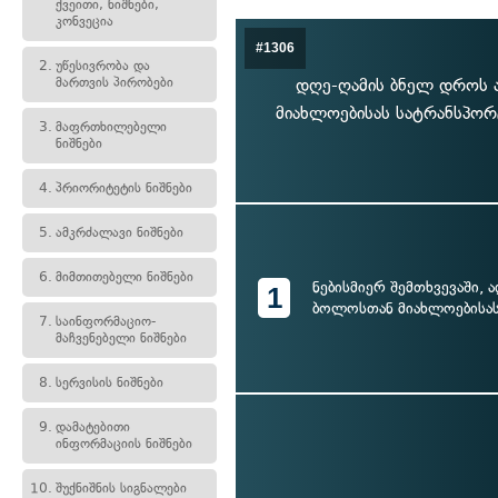
ქვეითი, ნიშნები,
კონვეცია
#1306
2.
უწესივრობა და
მართვის პირობები
დღე-ღამის ბნელ დროს ა
მიახლოებისას სატრანსპორ
3.
მაფრთხილებელი
ნიშნები
4.
პრიორიტეტის ნიშნები
5.
ამკრძალავი ნიშნები
6.
მიმთითებელი ნიშნები
ნებისმიერ შემთხვევაში, 
1
ბოლოსთან მიახლოებისა
7.
საინფორმაციო-
მაჩვენებელი ნიშნები
8.
სერვისის ნიშნები
9.
დამატებითი
ინფორმაციის ნიშნები
10.
შუქნიშნის სიგნალები