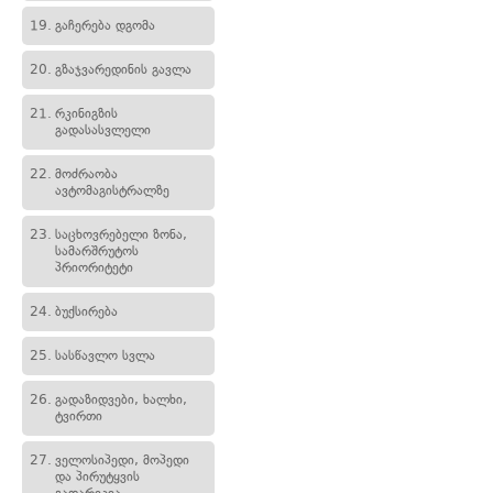
19.
გაჩერება დგომა
20.
გზაჯვარედინის გავლა
21.
რკინიგზის
გადასასვლელი
22.
მოძრაობა
ავტომაგისტრალზე
23.
საცხოვრებელი ზონა,
სამარშრუტოს
პრიორიტეტი
24.
ბუქსირება
25.
სასწავლო სვლა
26.
გადაზიდვები, ხალხი,
ტვირთი
27.
ველოსიპედი, მოპედი
და პირუტყვის