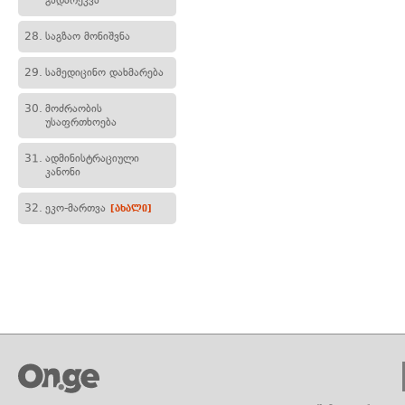
გადარეკვა
28.
საგზაო მონიშვნა
29.
სამედიცინო დახმარება
30.
მოძრაობის
უსაფრთხოება
31.
ადმინისტრაციული
კანონი
32.
ეკო-მართვა
[ახალი]