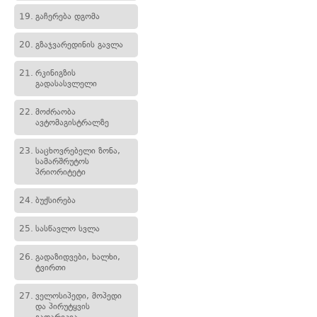
19.
გაჩერება დგომა
20.
გზაჯვარედინის გავლა
21.
რკინიგზის
გადასასვლელი
22.
მოძრაობა
ავტომაგისტრალზე
23.
საცხოვრებელი ზონა,
სამარშრუტოს
პრიორიტეტი
24.
ბუქსირება
25.
სასწავლო სვლა
26.
გადაზიდვები, ხალხი,
ტვირთი
27.
ველოსიპედი, მოპედი
და პირუტყვის