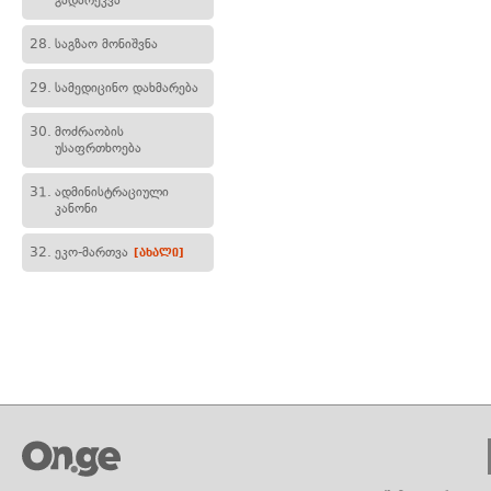
გადარეკვა
28.
საგზაო მონიშვნა
29.
სამედიცინო დახმარება
30.
მოძრაობის
უსაფრთხოება
31.
ადმინისტრაციული
კანონი
32.
ეკო-მართვა
[ახალი]