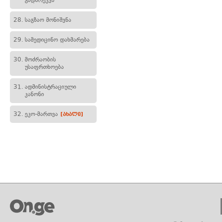
გადარეკვა
28.
საგზაო მონიშვნა
29.
სამედიცინო დახმარება
30.
მოძრაობის
უსაფრთხოება
31.
ადმინისტრაციული
კანონი
32.
ეკო-მართვა
[ახალი]