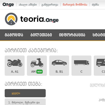
ახალი ამბები
განტვირთვა
მართვის მოწმობა
ძებნა
გამოცდა
ბილეთები
ინფორმაცია
სტატი
აირჩიეთ კატეგორია:
A, A1
AM
B, B1
C
C
NEW
აირჩიეთ თემა:
ველოსი
ყველა
კატ
1.
მძღოლი, მგზავრი და