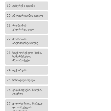
19.
გაჩერება დგომა
20.
გზაჯვარედინის გავლა
21.
რკინიგზის
გადასასვლელი
22.
მოძრაობა
ავტომაგისტრალზე
23.
საცხოვრებელი ზონა,
სამარშრუტოს
პრიორიტეტი
24.
ბუქსირება
25.
სასწავლო სვლა
26.
გადაზიდვები, ხალხი,
ტვირთი
27.
ველოსიპედი, მოპედი
და პირუტყვის