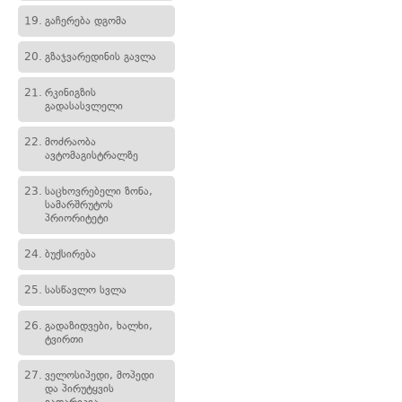
19.
გაჩერება დგომა
20.
გზაჯვარედინის გავლა
21.
რკინიგზის
გადასასვლელი
22.
მოძრაობა
ავტომაგისტრალზე
23.
საცხოვრებელი ზონა,
სამარშრუტოს
პრიორიტეტი
24.
ბუქსირება
25.
სასწავლო სვლა
26.
გადაზიდვები, ხალხი,
ტვირთი
27.
ველოსიპედი, მოპედი
და პირუტყვის