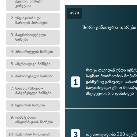
ქვეითი, ნიშნები,
კონვეცია
#979
2.
უწესივრობა და
მართვის პირობები
შორი განათების ფარებ
3.
მაფრთხილებელი
ნიშნები
4.
პრიორიტეტის ნიშნები
5.
ამკრძალავი ნიშნები
როცა თავიდან უნდა იქნე
საგზაო მოძრაობის მონაწ
6.
მიმთითებელი ნიშნები
1
გასწვრივ გამავალი სანაო
სალიანდაგო გზით მოსარ
7.
საინფორმაციო-
მაჩვენებელი ნიშნები
მხედველობის დაბინდვა
8.
სერვისის ნიშნები
9.
დამატებითი
ინფორმაციის ნიშნები
3
თუ ხილვადობა 300 მეტრ
10.
შუქნიშნის სიგნალები