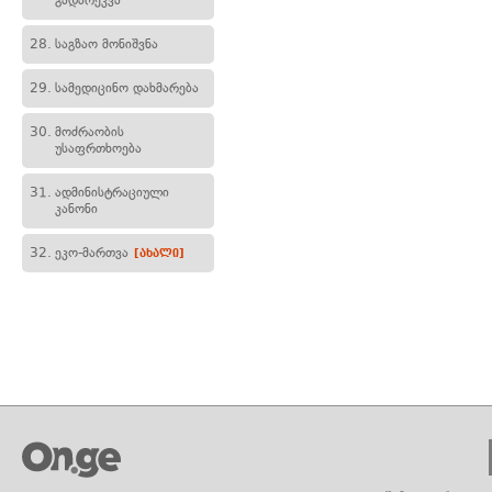
გადარეკვა
28.
საგზაო მონიშვნა
29.
სამედიცინო დახმარება
30.
მოძრაობის
უსაფრთხოება
31.
ადმინისტრაციული
კანონი
32.
ეკო-მართვა
[ახალი]