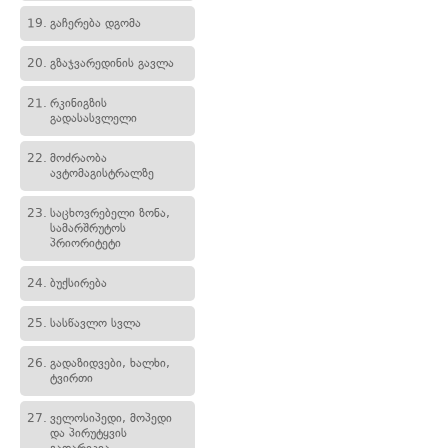
19.
გაჩერება დგომა
20.
გზაჯვარედინის გავლა
21.
რკინიგზის
გადასასვლელი
22.
მოძრაობა
ავტომაგისტრალზე
23.
საცხოვრებელი ზონა,
სამარშრუტოს
პრიორიტეტი
24.
ბუქსირება
25.
სასწავლო სვლა
26.
გადაზიდვები, ხალხი,
ტვირთი
27.
ველოსიპედი, მოპედი
და პირუტყვის