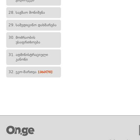
გადარეკვა
28.
საგზაო მონიშვნა
29.
სამედიცინო დახმარება
30.
მოძრაობის
უსაფრთხოება
31.
ადმინისტრაციული
კანონი
32.
ეკო-მართვა
[ახალი]