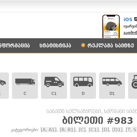
iOS
ივარჯი
გადმო
ნფორმაცია
სტატისტიკა
რეკლამა საიტზე
1
C
C1
D
D1
სანათი ხელსაწყოები, ხმოვანი სი
ბილეთი #983
კატეგორიები:
[A, A1]
,
[B, B1]
,
[C]
,
[C1]
,
[D]
,
[D1]
,
[T, S