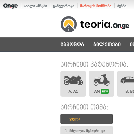
ახალი ამბები
განტვირთვა
მართვის მოწმობა
ძებნა
გამოცდა
ბილეთები
ი
აირჩიეთ კატეგორია:
A, A1
AM
B, B
NEW
აირჩიეთ თემა:
ყველა
1.
მძღოლი, მგზავრი და