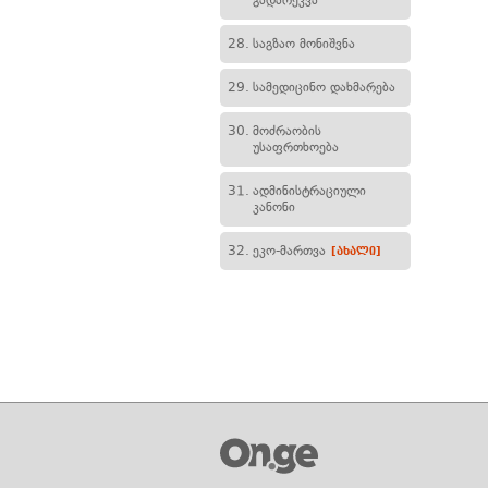
გადარეკვა
28.
საგზაო მონიშვნა
29.
სამედიცინო დახმარება
30.
მოძრაობის
უსაფრთხოება
31.
ადმინისტრაციული
კანონი
32.
ეკო-მართვა
[ახალი]