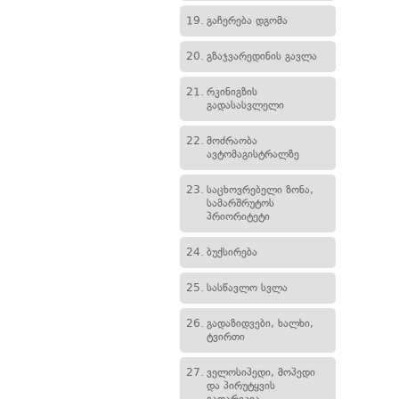
19.
გაჩერება დგომა
20.
გზაჯვარედინის გავლა
21.
რკინიგზის
გადასასვლელი
22.
მოძრაობა
ავტომაგისტრალზე
23.
საცხოვრებელი ზონა,
სამარშრუტოს
პრიორიტეტი
24.
ბუქსირება
25.
სასწავლო სვლა
26.
გადაზიდვები, ხალხი,
ტვირთი
27.
ველოსიპედი, მოპედი
და პირუტყვის