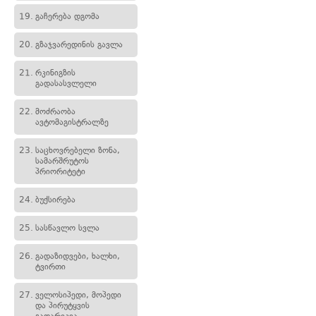
19.
გაჩერება დგომა
20.
გზაჯვარედინის გავლა
21.
რკინიგზის
გადასასვლელი
22.
მოძრაობა
ავტომაგისტრალზე
23.
საცხოვრებელი ზონა,
სამარშრუტოს
პრიორიტეტი
24.
ბუქსირება
25.
სასწავლო სვლა
26.
გადაზიდვები, ხალხი,
ტვირთი
27.
ველოსიპედი, მოპედი
და პირუტყვის