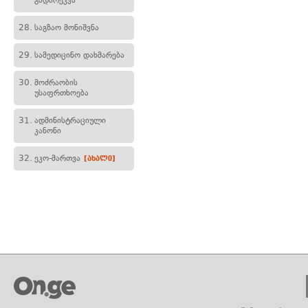
გადარეკვა
28.
საგზაო მონიშვნა
29.
სამედიცინო დახმარება
30.
მოძრაობის
უსაფრთხოება
31.
ადმინისტრაციული
კანონი
32.
ეკო-მართვა
[ახალი]