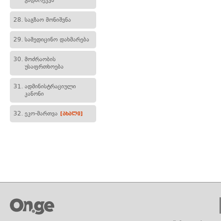
გადარეკვა
28.
საგზაო მონიშვნა
29.
სამედიცინო დახმარება
30.
მოძრაობის
უსაფრთხოება
31.
ადმინისტრაციული
კანონი
32.
ეკო-მართვა
[ახალი]