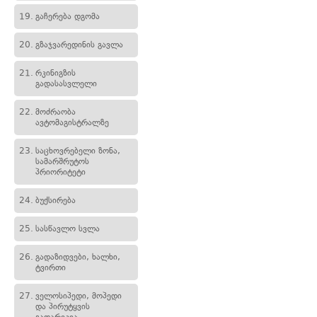
19.
გაჩერება დგომა
20.
გზაჯვარედინის გავლა
21.
რკინიგზის
გადასასვლელი
22.
მოძრაობა
ავტომაგისტრალზე
23.
საცხოვრებელი ზონა,
სამარშრუტოს
პრიორიტეტი
24.
ბუქსირება
25.
სასწავლო სვლა
26.
გადაზიდვები, ხალხი,
ტვირთი
27.
ველოსიპედი, მოპედი
და პირუტყვის