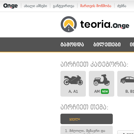
ახალი ამბები
განტვირთვა
მართვის მოწმობა
ძებნა
გამოცდა
ბილეთები
ი
აირჩიეთ კატეგორია:
A, A1
AM
B, B
NEW
აირჩიეთ თემა:
ყველა
1.
მძღოლი, მგზავრი და