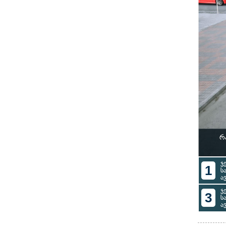
რ
ჯ
1
ს
ა
ჯ
3
ს
ა