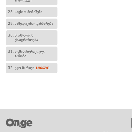
გადარეკვა
28.
საგზაო მონიშვნა
29.
სამედიცინო დახმარება
30.
მოძრაობის
უსაფრთხოება
31.
ადმინისტრაციული
კანონი
32.
ეკო-მართვა
[ახალი]