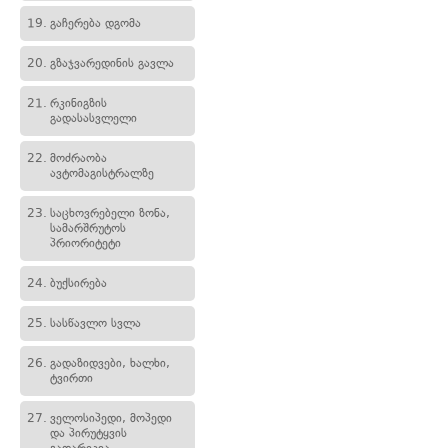
19.
გაჩერება დგომა
20.
გზაჯვარედინის გავლა
21.
რკინიგზის
გადასასვლელი
22.
მოძრაობა
ავტომაგისტრალზე
23.
საცხოვრებელი ზონა,
სამარშრუტოს
პრიორიტეტი
24.
ბუქსირება
25.
სასწავლო სვლა
26.
გადაზიდვები, ხალხი,
ტვირთი
27.
ველოსიპედი, მოპედი
და პირუტყვის