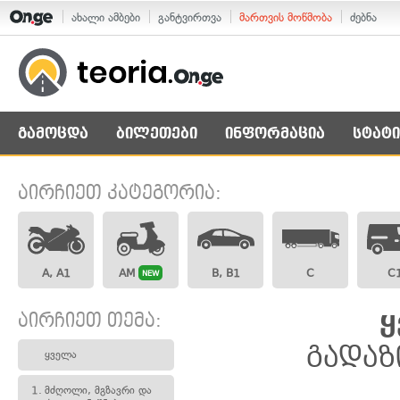
ახალი ამბები
განტვირთვა
მართვის მოწმობა
ძებნა
გამოცდა
ბილეთები
ინფორმაცია
სტატი
აირჩიეთ კატეგორია:
A, A1
AM
B, B1
C
C
NEW
აირჩიეთ თემა:
ყ
გადაზ
ყველა
1.
მძღოლი, მგზავრი და