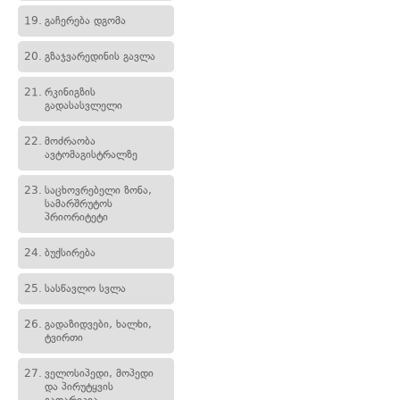
19.
გაჩერება დგომა
20.
გზაჯვარედინის გავლა
21.
რკინიგზის
გადასასვლელი
22.
მოძრაობა
ავტომაგისტრალზე
23.
საცხოვრებელი ზონა,
სამარშრუტოს
პრიორიტეტი
24.
ბუქსირება
25.
სასწავლო სვლა
26.
გადაზიდვები, ხალხი,
ტვირთი
27.
ველოსიპედი, მოპედი
და პირუტყვის