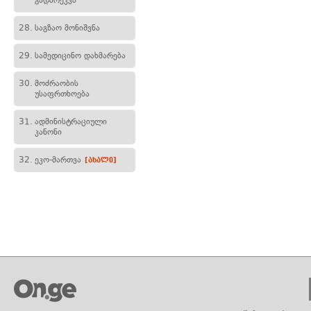
გადარეკვა
28.
საგზაო მონიშვნა
29.
სამედიცინო დახმარება
30.
მოძრაობის
უსაფრთხოება
31.
ადმინისტრაციული
კანონი
32.
ეკო-მართვა
[ახალი]