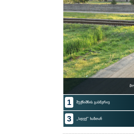
მ
1
შუქნიშნის გასწვრივ
3
„სდექ“ ხაზთან