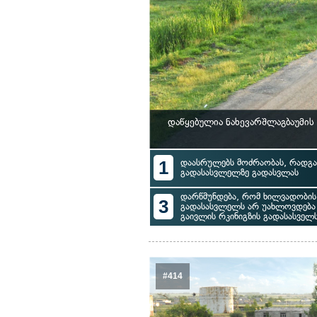
დაწყებულია ნახევარშლაგბაუმის
1
დაასრულებს მოძრაობას, რადგან
გადასასვლელზე გადასვლას
დარწმუნდება, რომ ხილვადობი
3
გადასასვლელს არ უახლოვდება
გაივლის რკინიგზის გადასასველ
#414