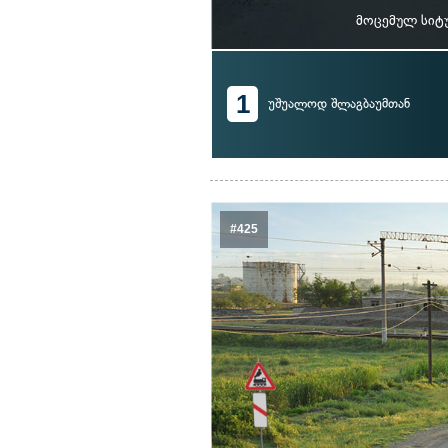
მოცემულ სიტ
1
უშუალოდ შლაგბაუმთან
#425