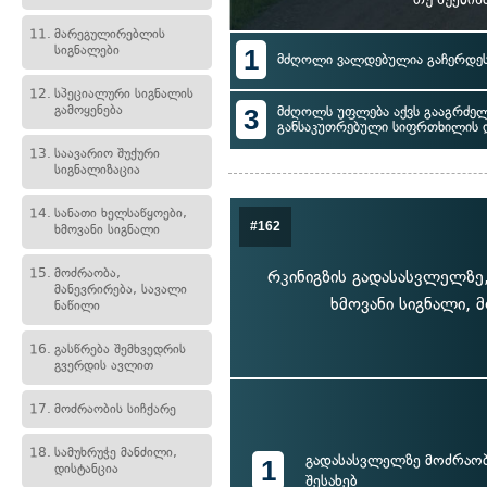
11.
მარეგულირებლის
სიგნალები
1
მძღოლი ვალდებულია გაჩერდეს 
12.
სპეციალური სიგნალის
გამოყენება
3
მძღოლს უფლება აქვს გააგრძე
განსაკუთრებული სიფრთხილის 
13.
საავარიო შუქური
სიგნალიზაცია
14.
სანათი ხელსაწყოები,
#162
ხმოვანი სიგნალი
15.
მოძრაობა,
რკინიგზის გადასასვლელზე,
მანევრირება, სავალი
ხმოვანი სიგნალი, 
ნაწილი
16.
გასწრება შემხვედრის
გვერდის ავლით
17.
მოძრაობის სიჩქარე
18.
სამუხრუჭე მანძილი,
გადასასვლელზე მოძრაობ
1
დისტანცია
შესახებ