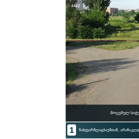
#422
მოცემულ სიტ
1
ნახევარშლაგბაუმთან, არანაკლებ