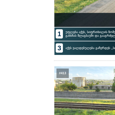
1
უფლება აქვს, სიფრთხილის ზომ
გახსნას შლაგბაუმი და გააგრძე
3
აქვს ვალდებულება გაჩერდეს „ს
#413