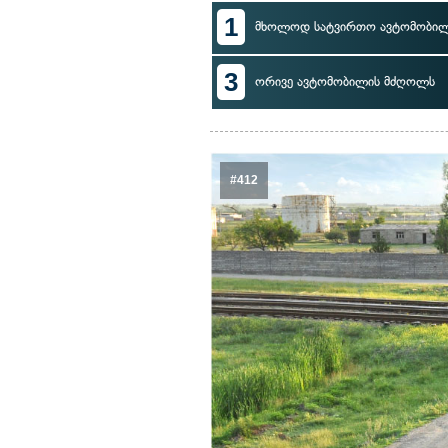
1
მხოლოდ სატვირთო ავტომობი
3
ორივე ავტომობილის მძღოლს
#412