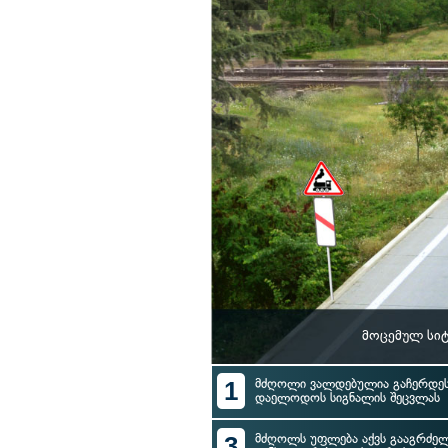
მოცემულ სიტ
1
მძღოლი ვალდებულია გაჩერდეს 
დაელოდოს სიგნალის შეცვლას
3
მძღოლს უფლება აქვს გააგრძე